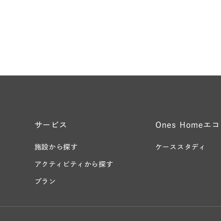
arrow_forward
ださい
資料請
サービス
Ones Homeエ
施設から探す
ケーススタディ
アクティビティから探す
プラン