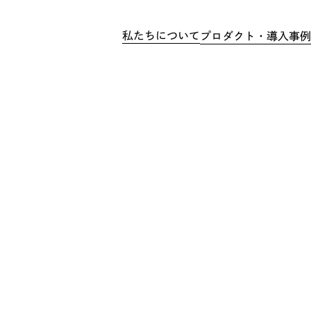
私たちについて
プロダクト・導入事例
スタイルキャビン
宿泊用途特設
O
葬儀用途特設
オフィス用途特設
導入事例
豆町の「災害用トイレトレーラ
に採択されました！